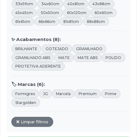
33x59cm
34x60cm
40x81cm
43x88cm
45x45cm
50x50cm
60x120cm
60x60cm
61x61cm
66x66cm
81x81cm
88x88cm
✨ Acabamentos (8):
BRILHANTE
GOTEJADO
GRANILHADO
GRANILHADO ABS
MATE
MATE ABS
POLIDO
PROTETIVA ADERENTE
🏷️ Marcas (6):
Formigres
JG
Marcela
Premium
Prime
Stargolden
❌ Limpar filtros