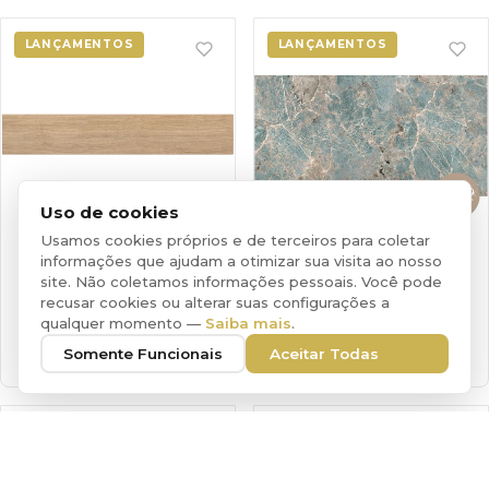
LANÇAMENTOS
LANÇAMENTOS
Uso de cookies
Usamos cookies próprios e de terceiros para coletar
informações que ajudam a otimizar sua visita ao nosso
ROBLE ELEGANTE MR
GRAN JAMBU GREEN RT
site. Não coletamos informações pessoais. Você pode
MATE RT HD 20X120
POLIDO 60X120
recusar cookies ou alterar suas configurações a
qualquer momento —
Saiba mais
.
20x120cm
MATE
60x120cm
POLIDO
Somente Funcionais
Aceitar Todas
18 Faces
4 Faces
LANÇAMENTOS
LANÇAMENTOS