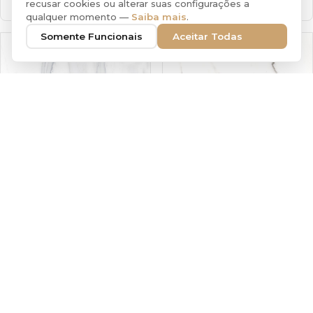
2 Faces
2 Faces
recusar cookies ou alterar suas configurações a
qualquer momento —
Saiba mais
.
Somente Funcionais
Aceitar Todas
BAHOBA HD61
MOJAVE HD61
61x61cm
BRILHANTE
61x61cm
BRILHANTE
4 Faces
4 Faces