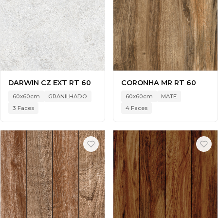
DARWIN CZ EXT RT 60
CORONHA MR RT 60
60x60cm
GRANILHADO
60x60cm
MATE
3 Faces
4 Faces